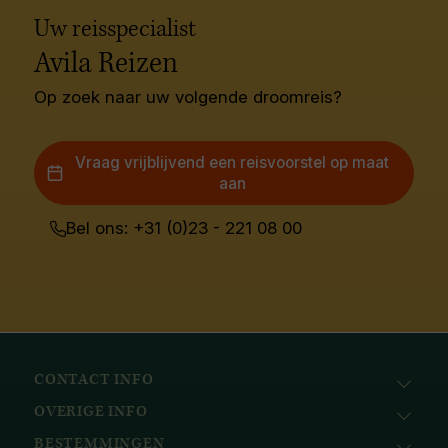
Uw reisspecialist
Avila Reizen
Op zoek naar uw volgende droomreis?
Vraag vrijblijvend een reisvoorstel op maat
aan
Bel ons: +31 (0)23 - 221 08 00
CONTACT INFO
OVERIGE INFO
Avila Reizen
Nieuwe Gracht 78
BESTEMMINGEN
KvK: 51111616