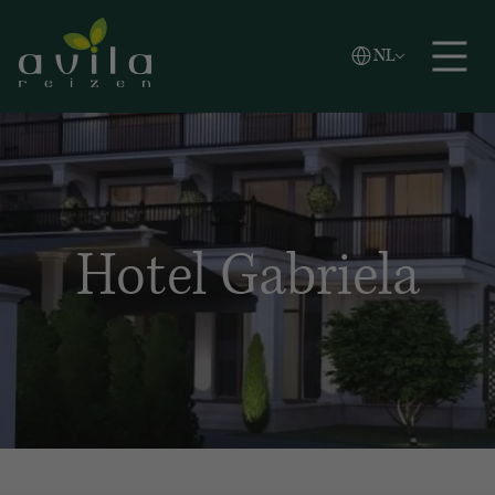
Vlaams
NL
Zoeken
English
Español
Hotel Gabriela