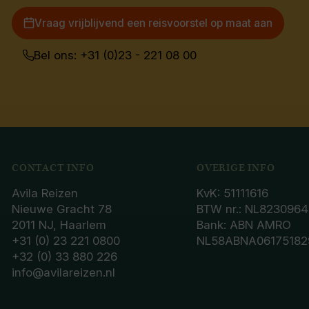
Vraag vrijblijvend een reisvoorstel op maat aan
Bel ons: +31 (0)23 - 221 08 00
CONTACT INFO
OVERIGE INFO
Avila Reizen
KvK: 51111616
Nieuwe Gracht 78
BTW nr.: NL8230964
2011 NJ, Haarlem
Bank: ABN AMRO
+31 (0) 23 221 0800
NL58ABNA06175182
+32 (0) 33 880 226
info@avilareizen.nl