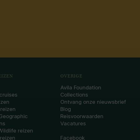
IZEN
OVERIGE
Avila Foundation
cruises
Collections
izen
Ontvang onze nieuwsbrief
sreizen
Blog
 Geographic
Reisvoorwaarden
ons
Vacatures
Wildlife reizen
 reizen
Facebook