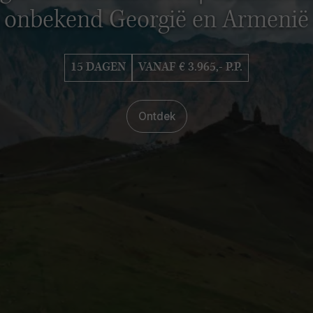
onbekend Georgië en Armenië
15 DAGEN
VANAF € 3.965,- P.P.
Ontdek