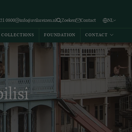
Vlaams
English
Zoeken
221 0800
info@avilareizen.nl
Zoeken
Contact
NL
Español
COLLECTIONS
FOUNDATION
CONTACT
lisi