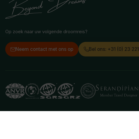
Op zoek naar uw volgende droomreis?
Neem contact met ons op
Bel ons: +31 (0) 23 22
Deze website gebruikt cookies