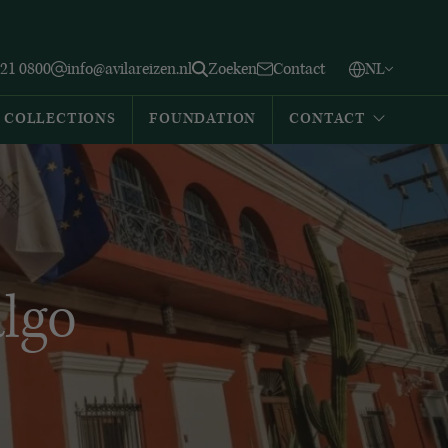
Vlaams
English
Zoeken
221 0800
info@avilareizen.nl
Zoeken
Contact
NL
Español
COLLECTIONS
FOUNDATION
CONTACT
algo