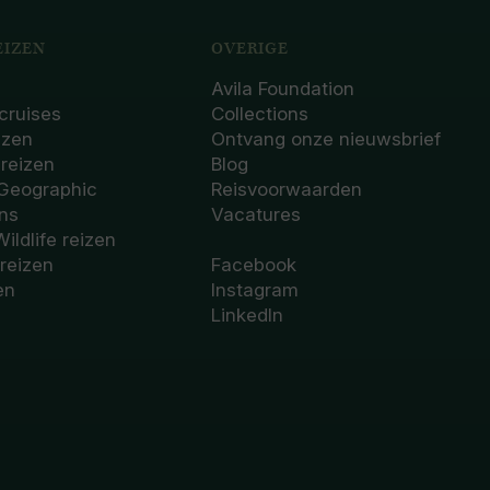
IZEN
OVERIGE
Avila Foundation
cruises
Collections
izen
Ontvang onze nieuwsbrief
sreizen
Blog
 Geographic
Reisvoorwaarden
ons
Vacatures
Wildlife reizen
 reizen
Facebook
en
Instagram
LinkedIn