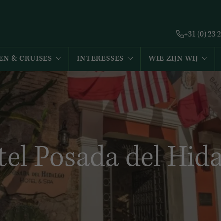
+31 (0) 23 
EN & CRUISES
INTERESSES
WIE ZIJN WIJ
el Posada del Hid