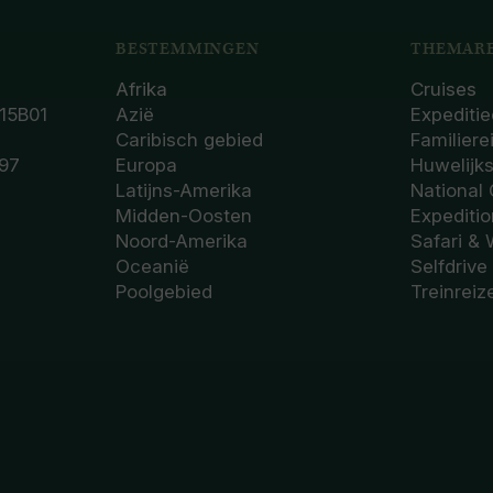
BESTEMMINGEN
THEMARE
Afrika
Cruises
15B01
Azië
Expeditie
Caribisch gebied
Familiere
97
Europa
Huwelijk
Latijns-Amerika
National
Midden-Oosten
Expediti
Noord-Amerika
Safari & 
Oceanië
Selfdrive
Poolgebied
Treinreiz