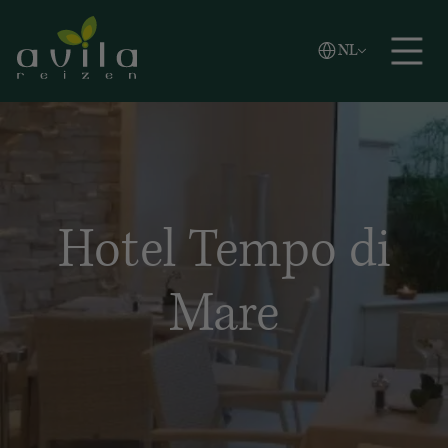
Vlaams
NL
Zoeken
English
Español
Hotel Tempo di
Mare