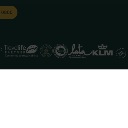
1 0800
functioneren. Meer informatie is beschikbaar in onze
pr