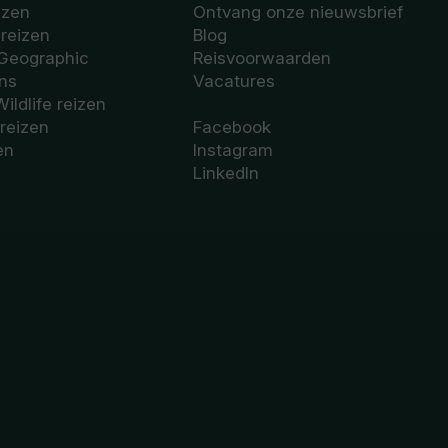
izen
Ontvang onze nieuwsbrief
sreizen
Blog
 Geographic
Reisvoorwaarden
ons
Vacatures
Wildlife reizen
 reizen
Facebook
en
Instagram
LinkedIn