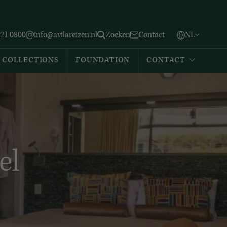
Vlaams
English
Zoeken
221 0800
info@avilareizen.nl
Zoeken
Contact
NL
Español
COLLECTIONS
FOUNDATION
CONTACT
el