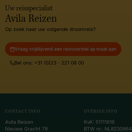
Uw reisspecialist
Avila Reizen
Op zoek naar uw volgende droomreis?
Vraag vrijblijvend een reisvoorstel op maat aan
Bel ons: +31 (0)23 - 221 08 00
CONTACT INFO
OVERIGE INFO
Avila Reizen
KvK: 51111616
Nieuwe Gracht 78
BTW nr.: NL8230964