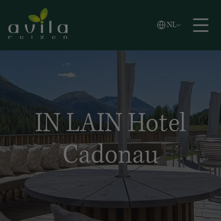
Vlaams
NL
Zoeken
English
Español
IN LAIN Hotel
Cadonau