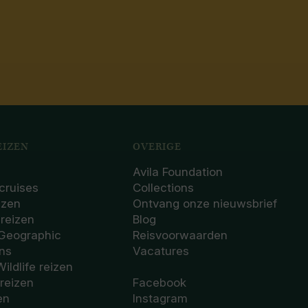
IZEN
OVERIGE
Avila Foundation
cruises
Collections
izen
Ontvang onze nieuwsbrief
sreizen
Blog
 Geographic
Reisvoorwaarden
ons
Vacatures
Wildlife reizen
 reizen
Facebook
en
Instagram