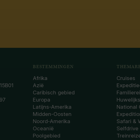
BESTEMMINGEN
THEMARE
Afrika
Cruises
15B01
Azië
Expeditie
Caribisch gebied
Familiere
97
Europa
Huwelijk
Latijns-Amerika
National
Midden-Oosten
Expediti
Noord-Amerika
Safari & 
Oceanië
Selfdrive
Poolgebied
Treinreiz