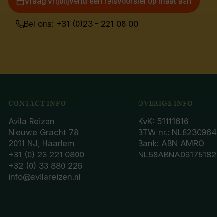
Vraag vrijblijvend een reisvoorstel op maat aan
Bel ons: +31 (0)23 - 221 08 00
CONTACT INFO
OVERIGE INFO
Avila Reizen
KvK: 51111616
Nieuwe Gracht 78
BTW nr.: NL8230964
2011 NJ, Haarlem
Bank: ABN AMRO
+31 (0) 23 221 0800
NL58ABNA06175182
+32 (0) 33 880 226
info@avilareizen.nl