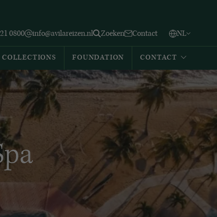
Vlaams
English
Zoeken
221 0800
info@avilareizen.nl
Zoeken
Contact
NL
Español
COLLECTIONS
FOUNDATION
CONTACT
Spa