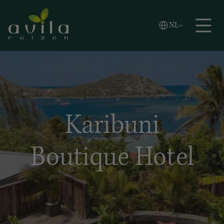
Vlaams
NL
Zoeken
English
Español
Karibuni
Boutique Hotel