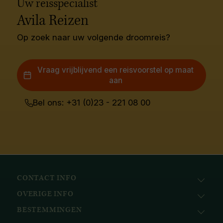
Uw reisspecialist
Avila Reizen
Op zoek naar uw volgende droomreis?
Vraag vrijblijvend een reisvoorstel op maat
aan
Bel ons: +31 (0)23 - 221 08 00
CONTACT INFO
OVERIGE INFO
Avila Reizen
Nieuwe Gracht 78
BESTEMMINGEN
KvK: 51111616
2011 NJ, Haarlem