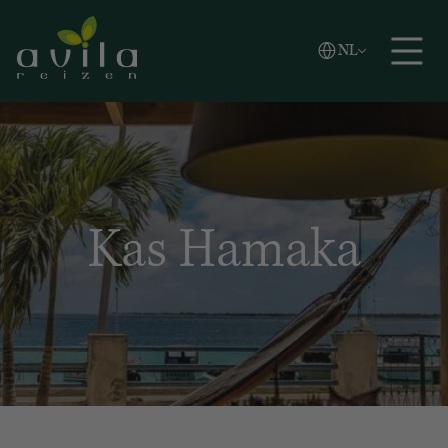
Vlaams
NL
Zoeken
English
Español
Kas Hamaka