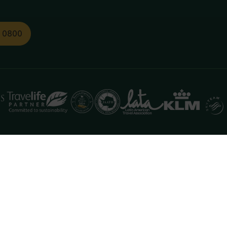
1 0800
functioneren. Meer informatie is beschikbaar in onze
pr