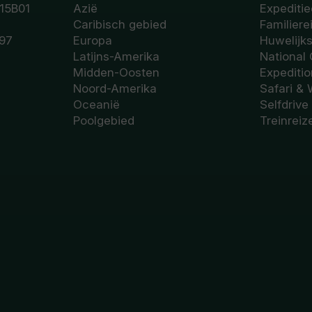
15B01
Azië
Expeditie
Caribisch gebied
Familiere
97
Europa
Huwelijk
Latijns-Amerika
National
Midden-Oosten
Expediti
Noord-Amerika
Safari & 
Oceanië
Selfdrive
Poolgebied
Treinreiz