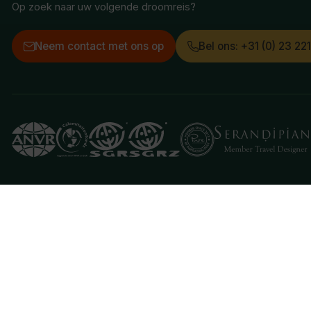
Op zoek naar uw volgende droomreis?
Neem contact met ons op
Bel ons: +31 (0) 23 22
Deze website gebruikt cookies
We gebruiken cookies om de website goed te laten 
je aan hiermee akkoord te gaan.