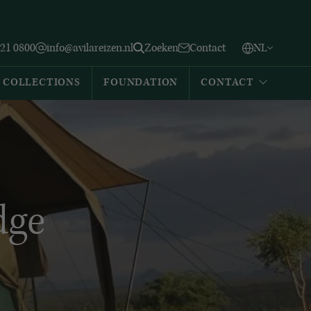
Vlaams
English
Zoeken
221 0800
info@avilareizen.nl
Zoeken
Contact
NL
Español
COLLECTIONS
FOUNDATION
CONTACT
dge