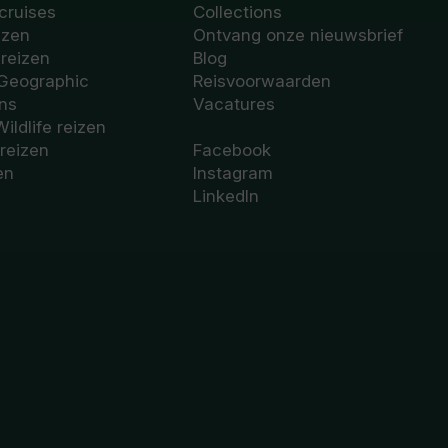
cruises
Collections
izen
Ontvang onze nieuwsbrief
sreizen
Blog
 Geographic
Reisvoorwaarden
ons
Vacatures
Wildlife reizen
 reizen
Facebook
en
Instagram
LinkedIn