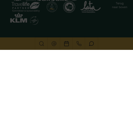
Deze website gebruikt cookies
We gebruiken cookies om de website goed te laten
functioneren. Meer informatie is beschikbaar in onze
privacyverklaring
. Door op accepteren te klikken, geef je
aan hiermee akkoord te gaan.
Alleen noodzakelijk
Aanpassen
Alles accepteren