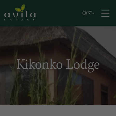
Vlaams
NL
Zoeken
English
Español
Kikonko Lodge