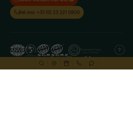
Bel ons: +31 (0) 23 221 0800
Deze website gebruikt cookies
We gebruiken cookies om de website goed te laten
functioneren. Meer informatie is beschikbaar in onze
privacyverklaring
. Door op accepteren te klikken, geef je
aan hiermee akkoord te gaan.
Alleen noodzakelijk
Aanpassen