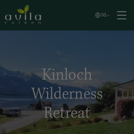
Vlaams
NL
Zoeken
English
Español
Kinloch
Wilderness
Retreat