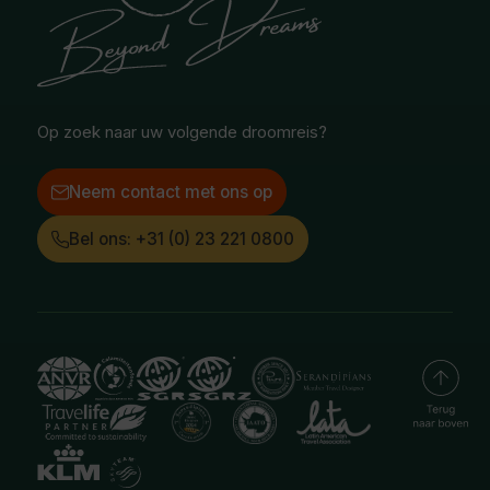
Selfdrive reizen
Vacatures
Poolgebied
Treinreizen
Facebook
Instagram
LinkedIn
Op zoek naar uw volgende droomreis?
Neem contact met ons op
Bel ons: +31 (0) 23 221 0800