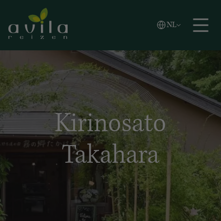
Vlaams
NL
Zoeken
English
Español
Kirinosato
Takahara