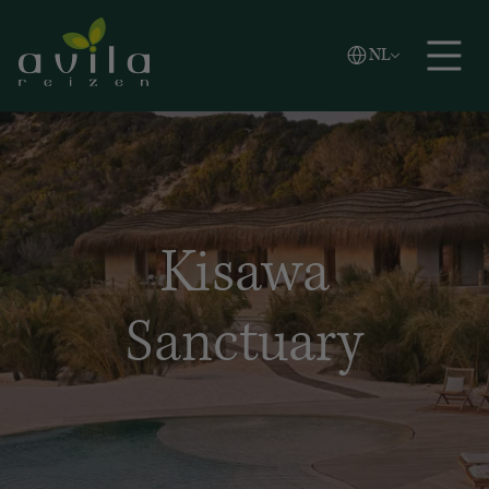
Vlaams
NL
Zoeken
English
Español
Kisawa
Sanctuary