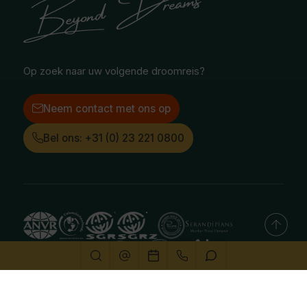
Treinreizen
Facebook
Instagram
LinkedIn
Op zoek naar uw volgende droomreis?
Neem contact met ons op
Bel ons: +31 (0) 23 221 0800
Deze website gebruikt cookies