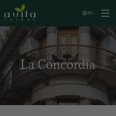
Vlaams
NL
Zoeken
English
Español
La Concordia