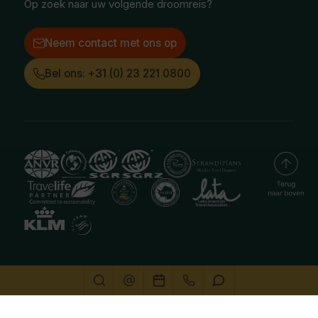
Op zoek naar uw volgende droomreis?
Neem contact met ons op
Bel ons: +31 (0) 23 221 0800