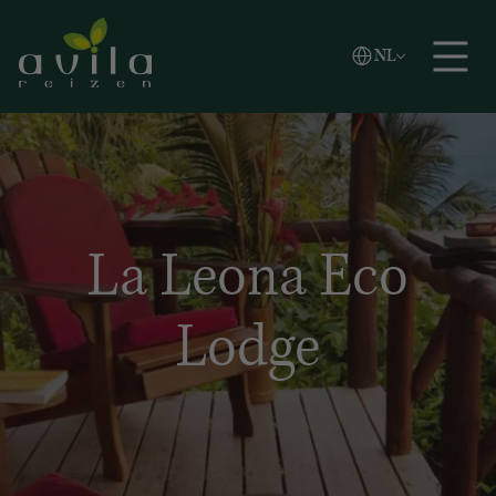
Vlaams
NL
Zoeken
English
Español
La Leona Eco
Lodge