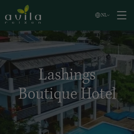
Vlaams
NL
Zoeken
English
Español
Lashings
Boutique Hotel