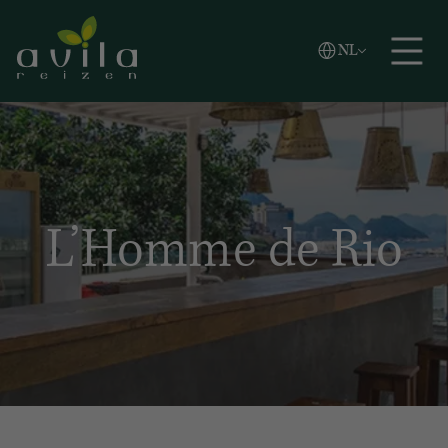
Vlaams
NL
Zoeken
English
Español
L’Homme de Rio