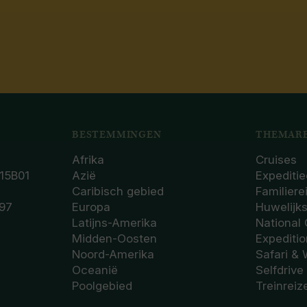
BESTEMMINGEN
THEMARE
Afrika
Cruises
15B01
Azië
Expeditie
Caribisch gebied
Familiere
97
Europa
Huwelijk
Latijns-Amerika
National
Midden-Oosten
Expediti
Noord-Amerika
Safari & 
Oceanië
Selfdrive
Poolgebied
Treinreiz