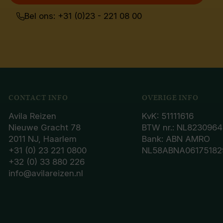
Bel ons: +31 (0)23 - 221 08 00
CONTACT INFO
OVERIGE INFO
Avila Reizen
KvK: 51111616
Nieuwe Gracht 78
BTW nr.: NL8230964
2011 NJ, Haarlem
Bank: ABN AMRO
+31 (0) 23 221 0800
NL58ABNA06175182
+32 (0) 33 880 226
info@avilareizen.nl