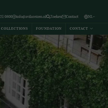
Vlaams
English
Zoeken
221 0800
info@avilareizen.nl
Zoeken
Contact
NL
Español
COLLECTIONS
FOUNDATION
CONTACT