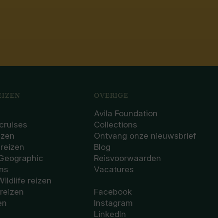
IZEN
OVERIGE
Avila Foundation
cruises
Collections
izen
Ontvang onze nieuwsbrief
sreizen
Blog
 Geographic
Reisvoorwaarden
ons
Vacatures
Wildlife reizen
 reizen
Facebook
en
Instagram
LinkedIn