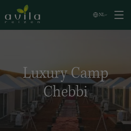
Vlaams
NL
Zoeken
English
Español
Luxury Camp
Chebbi