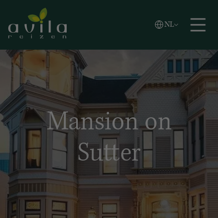
Vlaams
NL
Zoeken
English
Español
Mansion on
Sutter