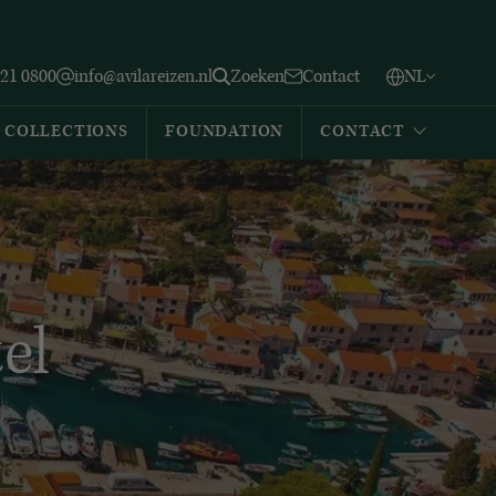
Vlaams
English
Zoeken
221 0800
info@avilareizen.nl
Zoeken
Contact
NL
Español
COLLECTIONS
FOUNDATION
CONTACT
el