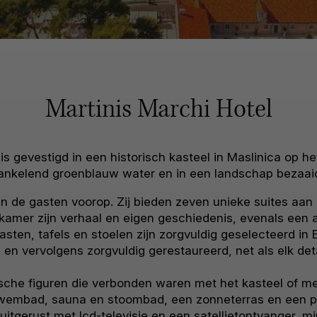
Martinis Marchi Hotel
is gevestigd in een historisch kasteel in Maslinica op h
ankelend groenblauw water en in een landschap bezaaid
van de gasten voorop. Zij bieden zeven unieke suites aan
e kamer zijn verhaal en eigen geschiedenis, evenals een
asten, tafels en stoelen zijn zorgvuldig geselecteerd i
 en vervolgens zorgvuldig gerestaureerd, net als elk deta
ische figuren die verbonden waren met het kasteel of m
mbad, sauna en stoombad, een zonneterras en een prac
uitgerust met lcd-televisie en een satellietontvanger, min