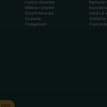
Latijns-Amerika
National
Midden-Oosten
Expediti
Noord-Amerika
Safari & 
Oceanië
Selfdrive
Poolgebied
Treinreiz
1 0800