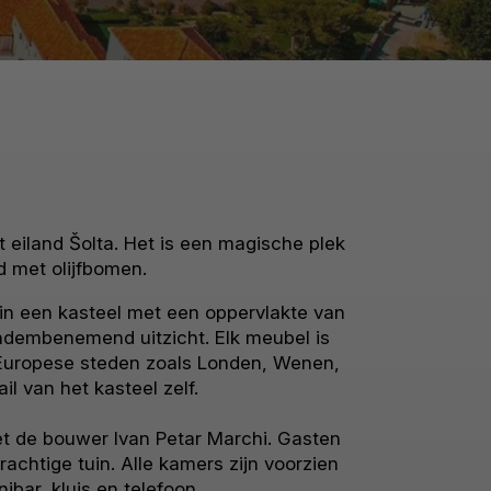
et eiland Šolta. Het is een magische plek
 met olijfbomen.
 in een kasteel met een oppervlakte van
 adembenemend uitzicht. Elk meubel is
n Europese steden zoals Londen, Wenen,
il van het kasteel zelf.
et de bouwer Ivan Petar Marchi. Gasten
htige tuin. Alle kamers zijn voorzien
ibar, kluis en telefoon.