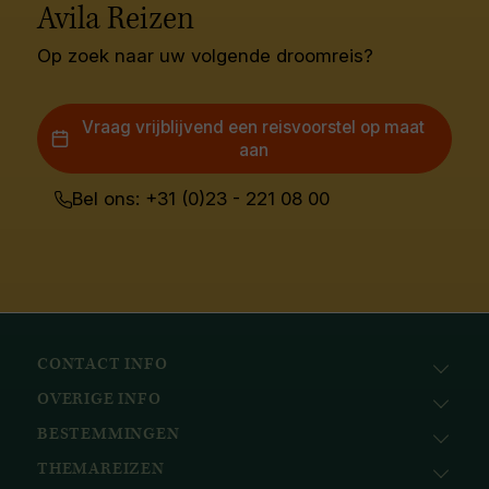
Avila Reizen
Op zoek naar uw volgende droomreis?
Vraag vrijblijvend een reisvoorstel op maat
aan
Bel ons: +31 (0)23 - 221 08 00
CONTACT INFO
OVERIGE INFO
Avila Reizen
Nieuwe Gracht 78
BESTEMMINGEN
KvK: 51111616
2011 NJ, Haarlem
BTW nr.: NL823096415B01
THEMAREIZEN
Afrika
+31 (0) 23 221 0800
Bank: ABN AMRO