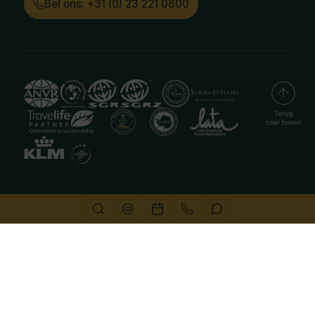
Bel ons: +31 (0) 23 221 0800
Deze website gebruikt cookies
We gebruiken cookies om de website goed te laten
functioneren. Meer informatie is beschikbaar in onze
privacyverklaring
. Door op accepteren te klikken, geef je