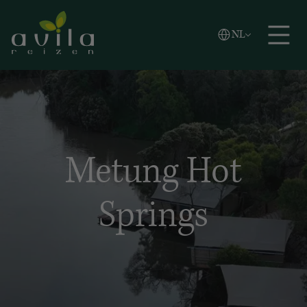
Vlaams
NL
Zoeken
English
Español
Metung Hot
Springs