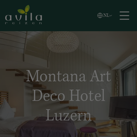
Vlaams
NL
Zoeken
English
Español
Montana Art
Deco Hotel
Luzern