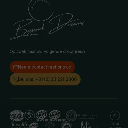
Ontvang onze nieuwsbrief
Midden-Oosten
National Geographic Expeditions
Blog
Noord-Amerika
Safari & Wildlife reizen
Reisvoorwaarden
Oceanië
Selfdrive reizen
Vacatures
Poolgebied
Treinreizen
Facebook
Instagram
LinkedIn
Op zoek naar uw volgende droomreis?
Neem contact met ons op
Bel ons: +31 (0) 23 221 0800