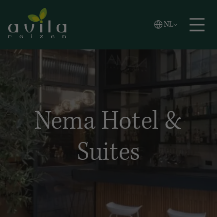
Vlaams
NL
Zoeken
English
Español
Nema Hotel &
Suites