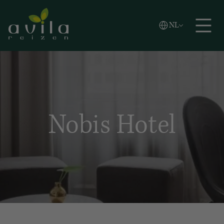
Vlaams
NL
Zoeken
English
Español
Nobis Hotel