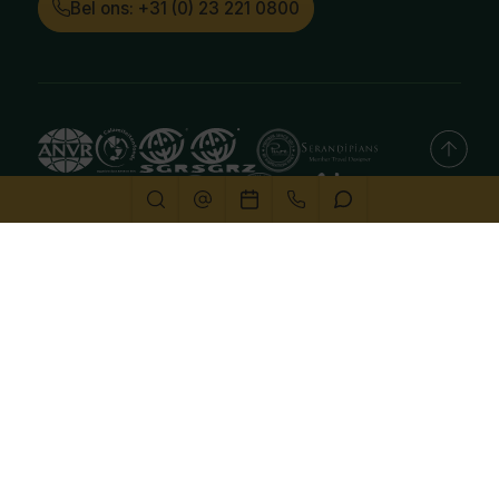
Bel ons: +31 (0) 23 221 0800
Deze website gebruikt cookies
We gebruiken cookies om de website goed te laten
functioneren. Meer informatie is beschikbaar in onze
privacyverklaring
. Door op accepteren te klikken, geef je
aan hiermee akkoord te gaan.
Alleen noodzakelijk
Aanpassen
Alles accepteren