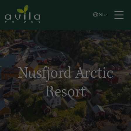
Vlaams
NL
Zoeken
English
Español
Nusfjord Arctic
Resort