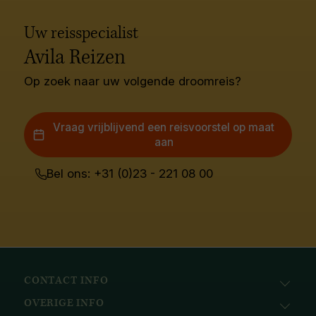
Uw reisspecialist
Avila Reizen
Op zoek naar uw volgende droomreis?
Vraag vrijblijvend een reisvoorstel op maat
aan
Bel ons: +31 (0)23 - 221 08 00
CONTACT INFO
OVERIGE INFO
Avila Reizen