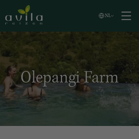
Vlaams
NL
Zoeken
English
Español
Olepangi Farm