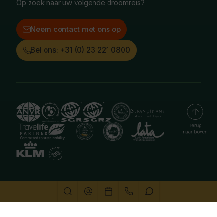
Op zoek naar uw volgende droomreis?
Neem contact met ons op
Bel ons: +31 (0) 23 221 0800