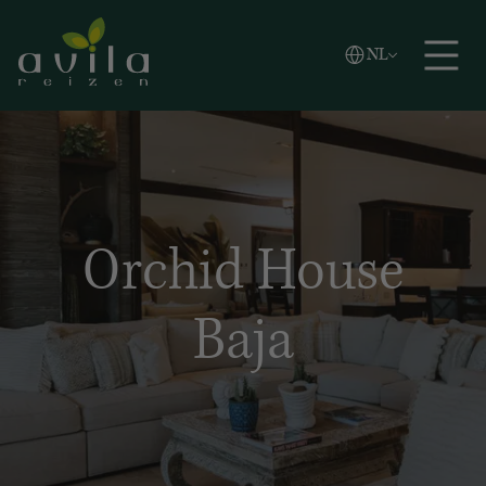
Vlaams
NL
Zoeken
English
Español
Orchid House
Baja