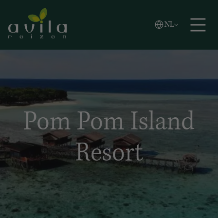
Vlaams
NL
Zoeken
English
Español
Pom Pom Island
Resort