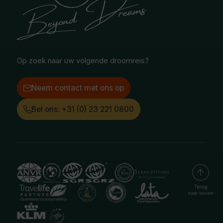
Selfdrive reizen
Vacatures
Poolgebied
Treinreizen
Facebook
Instagram
LinkedIn
Op zoek naar uw volgende droomreis?
Neem contact met ons op
Bel ons: +31 (0) 23 221 0800