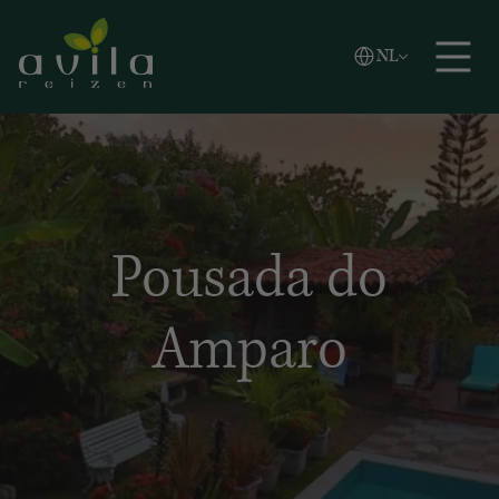
Vlaams
NL
Zoeken
English
Español
Pousada do
Amparo