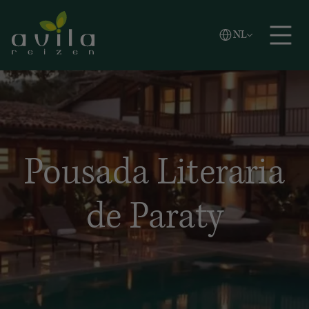
Vlaams
NL
Zoeken
English
Español
Pousada Literaria
de Paraty