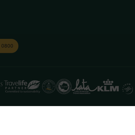
1 0800
functioneren. Meer informatie is beschikbaar in onze
pr