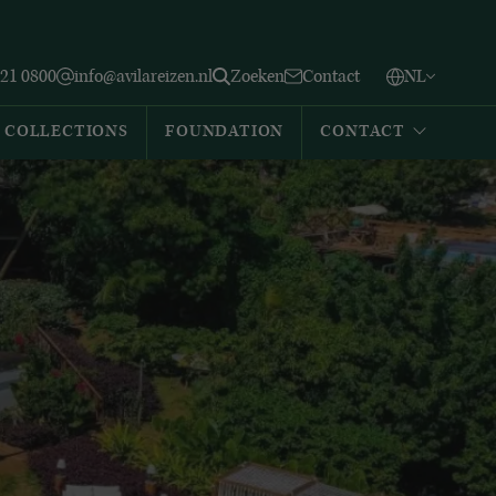
Vlaams
English
Zoeken
221 0800
info@avilareizen.nl
Zoeken
Contact
NL
Español
COLLECTIONS
FOUNDATION
CONTACT