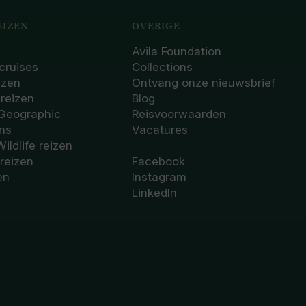
IZEN
OVERIGE
Avila Foundation
cruises
Collections
izen
Ontvang onze nieuwsbrief
sreizen
Blog
 Geographic
Reisvoorwaarden
ons
Vacatures
Wildlife reizen
 reizen
Facebook
en
Instagram
LinkedIn