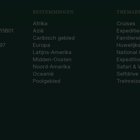
BESTEMMINGEN
THEMARE
Afrika
Cruises
15B01
Azië
Expeditie
Caribisch gebied
Familiere
97
Europa
Huwelijk
Latijns-Amerika
National
Midden-Oosten
Expediti
Noord-Amerika
Safari & 
Oceanië
Selfdrive
Poolgebied
Treinreiz