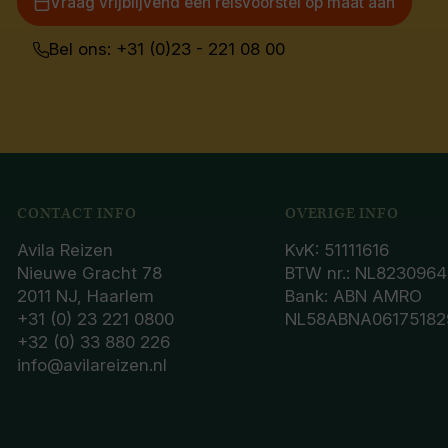
Vraag vrijblijvend een reisvoorstel op maat aan
Bel ons: +31 (0)23 - 221 08 00
CONTACT INFO
OVERIGE INFO
Avila Reizen
KvK: 51111616
Nieuwe Gracht 78
BTW nr.: NL8230964
2011 NJ, Haarlem
Bank: ABN AMRO
+31 (0) 23 221 0800
NL58ABNA06175182
+32 (0) 33 880 226
info@avilareizen.nl