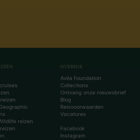
IZEN
OVERIGE
Avila Foundation
cruises
Collections
izen
Ontvang onze nieuwsbrief
sreizen
Blog
 Geographic
Reisvoorwaarden
ons
Vacatures
Wildlife reizen
 reizen
Facebook
en
Instagram