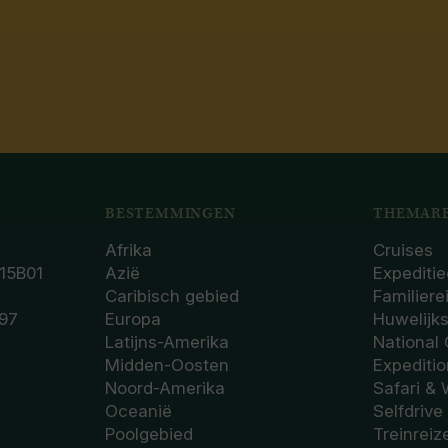
BESTEMMINGEN
THEMARE
Afrika
Cruises
15B01
Azië
Expeditie
Caribisch gebied
Familiere
97
Europa
Huwelijk
Latijns-Amerika
National
Midden-Oosten
Expediti
Noord-Amerika
Safari & 
Oceanië
Selfdrive
Poolgebied
Treinreiz