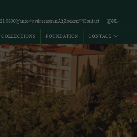
Vlaams
English
Zoeken
221 0800
info@avilareizen.nl
Zoeken
Contact
NL
Español
COLLECTIONS
FOUNDATION
CONTACT