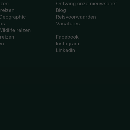
izen
Ontvang onze nieuwsbrief
sreizen
Blog
 Geographic
Reisvoorwaarden
ons
Vacatures
Wildlife reizen
 reizen
Facebook
en
Instagram
LinkedIn