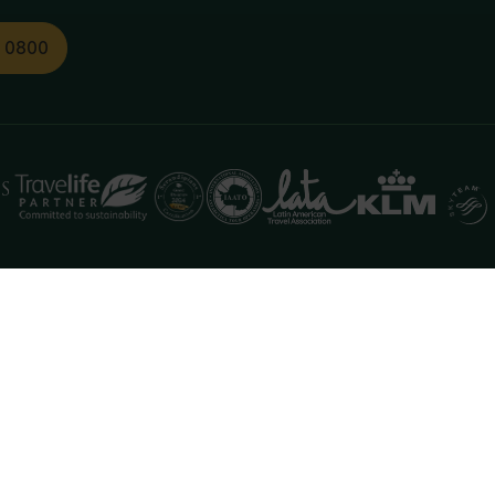
1 0800
functioneren. Meer informatie is beschikbaar in onze
pr