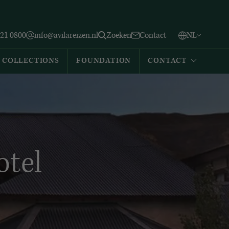
Vlaams
English
Zoeken
221 0800
info@avilareizen.nl
Zoeken
Contact
NL
Español
COLLECTIONS
FOUNDATION
CONTACT
otel