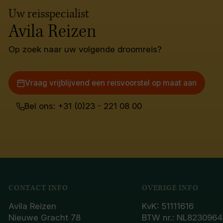
Uw reisspecialist
Avila Reizen
Op zoek naar uw volgende droomreis?
Vraag vrijblijvend een reisvoorstel op maat aan
Bel ons: +31 (0)23 - 221 08 00
CONTACT INFO
OVERIGE INFO
Avila Reizen
KvK: 51111616
Nieuwe Gracht 78
BTW nr.: NL8230964