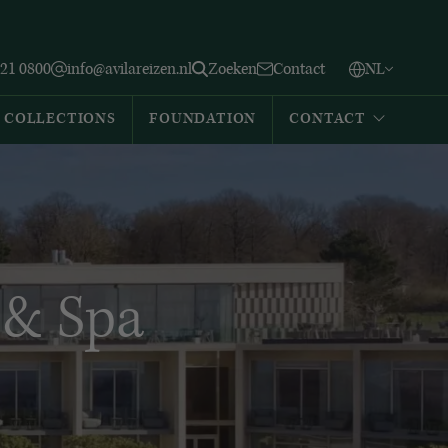
Vlaams
English
Zoeken
221 0800
info@avilareizen.nl
Zoeken
Contact
NL
Español
COLLECTIONS
FOUNDATION
CONTACT
 & Spa