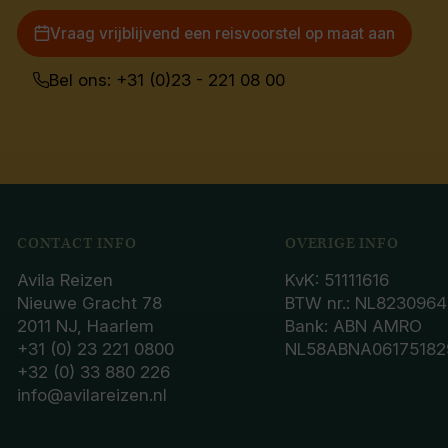
Vraag vrijblijvend een reisvoorstel op maat aan
Bel ons: +31 (0)23 - 221 08 00
CONTACT INFO
OVERIGE INFO
Avila Reizen
KvK: 51111616
Nieuwe Gracht 78
BTW nr.: NL8230964
2011 NJ, Haarlem
Bank: ABN AMRO
+31 (0) 23 221 0800
NL58ABNA06175182
+32 (0) 33 880 226
info@avilareizen.nl