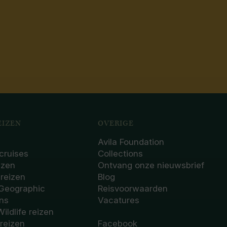
IZEN
OVERIGE
Avila Foundation
cruises
Collections
izen
Ontvang onze nieuwsbrief
sreizen
Blog
 Geographic
Reisvoorwaarden
ons
Vacatures
Wildlife reizen
 reizen
Facebook