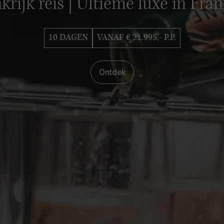
krijk reis | Ultieme luxe in Fran
10 DAGEN
VANAF € 21.995,- P.P.
Ontdek