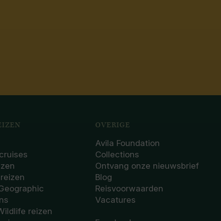
IZEN
OVERIGE
Avila Foundation
cruises
Collections
izen
Ontvang onze nieuwsbrief
sreizen
Blog
 Geographic
Reisvoorwaarden
ons
Vacatures
Wildlife reizen