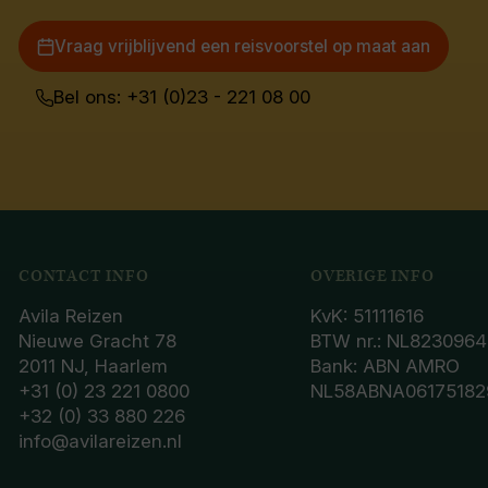
Vraag vrijblijvend een reisvoorstel op maat aan
Bel ons: +31 (0)23 - 221 08 00
CONTACT INFO
OVERIGE INFO
Avila Reizen
KvK: 51111616
Nieuwe Gracht 78
BTW nr.: NL8230964
2011 NJ, Haarlem
Bank: ABN AMRO
+31 (0) 23 221 0800
NL58ABNA06175182
+32 (0) 33 880 226
info@avilareizen.nl