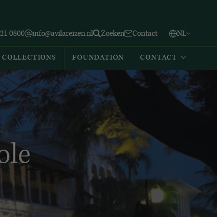
Vlaams
English
Zoeken
221 0800
info@avilareizen.nl
Zoeken
Contact
NL
Español
COLLECTIONS
FOUNDATION
CONTACT
ole