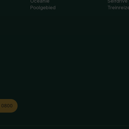
Oceanië
Selfdrive
Poolgebied
Treinreiz
1 0800