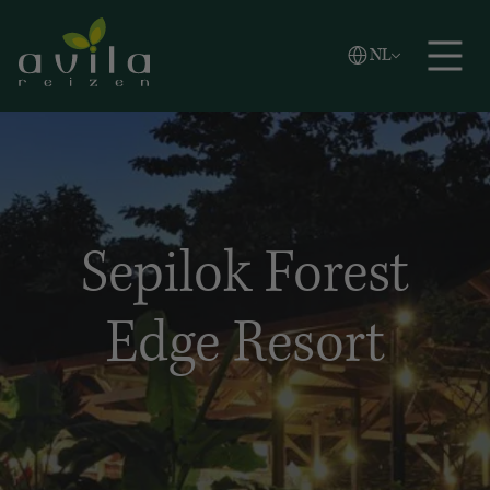
Vlaams
NL
Zoeken
English
Español
Sepilok Forest
Edge Resort