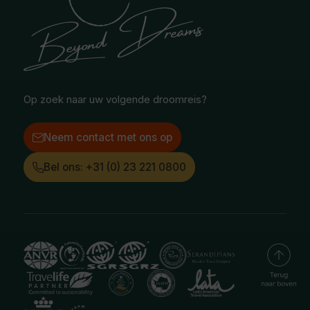
Safari & Wildlife reizen
Reisvoorwaarden
Oceanië
Selfdrive reizen
Vacatures
Poolgebied
Treinreizen
Facebook
Instagram
LinkedIn
Op zoek naar uw volgende droomreis?
Neem contact met ons op
Bel ons: +31 (0) 23 221 0800