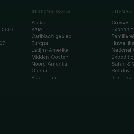
BESTEMMINGEN
THEMARE
Afrika
Cruises
15B01
Azië
Expeditie
Caribisch gebied
Familiere
97
Europa
Huwelijk
Latijns-Amerika
National
Midden-Oosten
Expediti
Noord-Amerika
Safari & 
Oceanië
Selfdrive
Poolgebied
Treinreiz