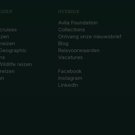
IZEN
OVERIGE
Avila Foundation
cruises
Collections
izen
Ontvang onze nieuwsbrief
sreizen
Blog
 Geographic
Reisvoorwaarden
ons
Vacatures
Wildlife reizen
 reizen
Facebook
en
Instagram
LinkedIn