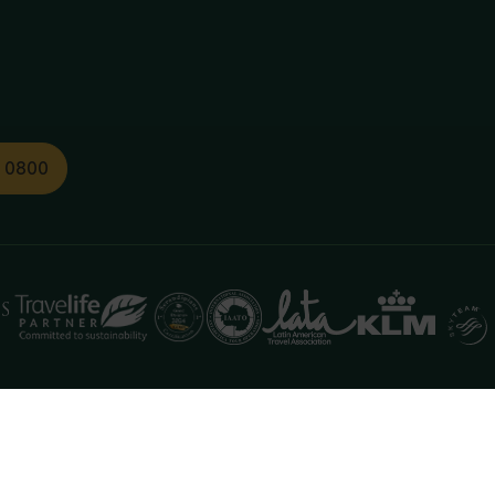
1 0800
functioneren. Meer informatie is beschikbaar in onze
pr