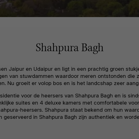
Shahpura Bagh
en Jaipur en Udaipur en ligt in een prachtig groen stuk
eggen van stuwdammen waardoor meren ontstonden die ze 
jen. Nu groeit er volop bos en is het landcshap zeer aa
identie voor de heersers van Shahpura Bagh en is sindsd
klijke suites en 4 deluxe kamers met comfortabele voorz
 Shahpura-heersers. Shahpura staat bekend om hun waarde
n geserveerd in Shahpura Bagh zijn authentiek en worde