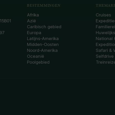
BESTEMMINGEN
THEMARE
Afrika
Cruises
15B01
Azië
Expeditie
Caribisch gebied
Familiere
97
Europa
Huwelijk
Latijns-Amerika
National
Midden-Oosten
Expediti
Noord-Amerika
Safari & 
Oceanië
Selfdrive
Poolgebied
Treinreiz