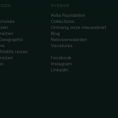
IZEN
OVERIGE
Avila Foundation
cruises
Collections
izen
Ontvang onze nieuwsbrief
sreizen
Blog
 Geographic
Reisvoorwaarden
ons
Vacatures
Wildlife reizen
 reizen
Facebook
en
Instagram
LinkedIn