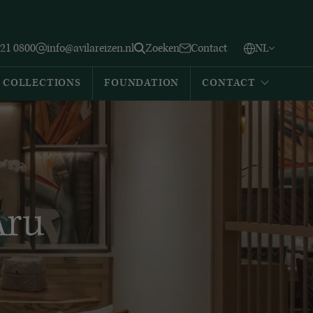
Vlaams
English
Zoeken
221 0800
info@avilareizen.nl
Zoeken
Contact
NL
Español
COLLECTIONS
FOUNDATION
CONTACT
Aru