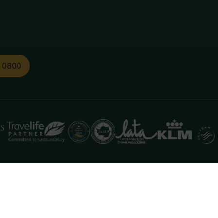
1 0800
functioneren. Meer informatie is beschikbaar in onze
pr