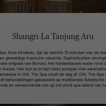
Shangri-La Tanjung Aru
a, Kota Kinabalu, ligt op slechts 10 minuten van de sta
een geweldige tropische vakantie. Sophistication omringt 
lturele erfgoed van Borneo. Het helderblauwe water rond 
n koraal. Hier kun je je hart laten pompen met adrenal
nsessie in CHI, The Spa rondt de dag af. CHI, The Spa
iedt behandelingen gebaseerd op traditionele Aziatische 
nde en verwennende reis op het privé spa-eiland van he