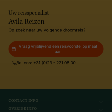
Uw reisspecialist
Avila Reizen
Op zoek naar uw volgende droomreis?
Vraag vrijblijvend een reisvoorstel op maat
aan
Bel ons: +31 (0)23 - 221 08 00
CONTACT INFO
OVERIGE INFO
Avila Reizen