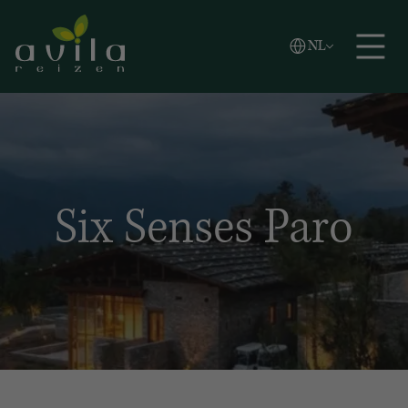
Vlaams
NL
Zoeken
English
Español
Six Senses Paro