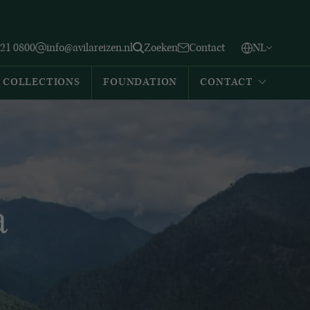
Vlaams
English
Zoeken
221 0800
info@avilareizen.nl
Zoeken
Contact
NL
Español
COLLECTIONS
FOUNDATION
CONTACT
a