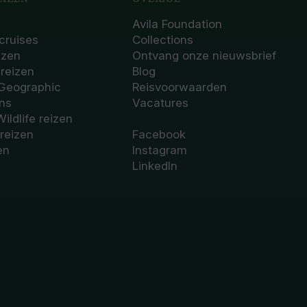
Avila Foundation
cruises
Collections
izen
Ontvang onze nieuwsbrief
sreizen
Blog
 Geographic
Reisvoorwaarden
ons
Vacatures
Wildlife reizen
 reizen
Facebook
en
Instagram
LinkedIn