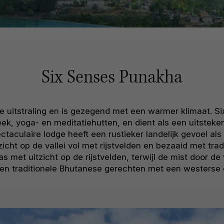
Six Senses Punakha
ke uitstraling en is gezegend met een warmer klimaat. 
heek, yoga- en meditatiehutten, en dient als een uitste
aculaire lodge heeft een rustieker landelijk gevoel als
icht op de vallei vol met rijstvelden en bezaaid met tra
s met uitzicht op de rijstvelden, terwijl de mist door de 
n traditionele Bhutanese gerechten met een westerse dra