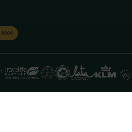
1 0800
functioneren. Meer informatie is beschikbaar in onze
pr