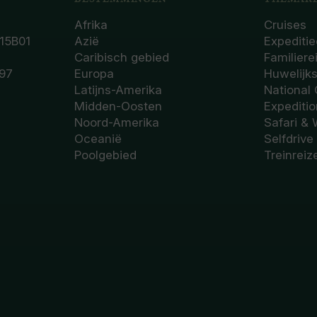
Afrika
Cruises
15B01
Azië
Expeditie
Caribisch gebied
Familiere
97
Europa
Huwelijk
Latijns-Amerika
National
Midden-Oosten
Expediti
Noord-Amerika
Safari & 
Oceanië
Selfdrive
Poolgebied
Treinreiz