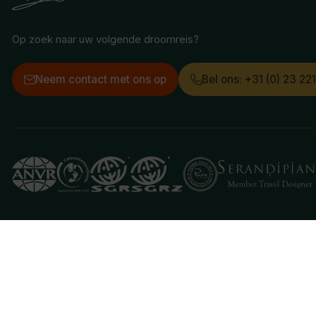
Op zoek naar uw volgende droomreis?
Neem contact met ons op
Bel ons: +31 (0) 23 22
Deze website gebruikt cookies
We gebruiken cookies om de website goed te laten 
je aan hiermee akkoord te gaan.