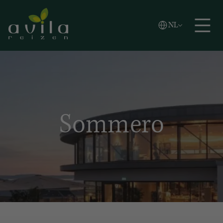
Vlaams
NL
Zoeken
English
Español
Sommero