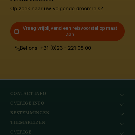
Op zoek naar uw volgende droomreis?
Vraag vrijblijvend een reisvoorstel op maat
aan
Bel ons: +31 (0)23 - 221 08 00
CONTACT INFO
OVERIGE INFO
Avila Reizen
Nieuwe Gracht 78
BESTEMMINGEN
KvK: 51111616
2011 NJ, Haarlem
BTW nr.: NL823096415B01
THEMAREIZEN
Afrika
+31 (0) 23 221 0800
Bank: ABN AMRO
Azië
+32 (0) 33 880 226
OVERIGE
Cruises
NL58ABNA0617518297