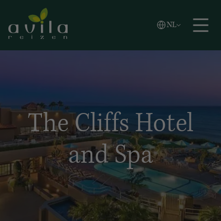
Vlaams
NL
Zoeken
English
Español
The Cliffs Hotel
and Spa