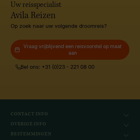
Uw reisspecialist
Avila Reizen
Op zoek naar uw volgende droomreis?
Vraag vrijblijvend een reisvoorstel op maat
aan
Bel ons: +31 (0)23 - 221 08 00
CONTACT INFO
OVERIGE INFO
Avila Reizen
Nieuwe Gracht 78
BESTEMMINGEN
KvK: 51111616
2011 NJ, Haarlem