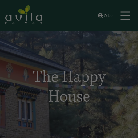
Vlaams
NL
Zoeken
English
Español
The Happy
House