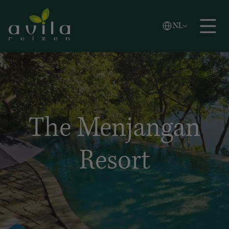
Vlaams
NL
Zoeken
English
Español
The Menjangan
Resort