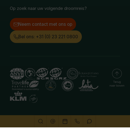
LinkedIn
Op zoek naar uw volgende droomreis?
Neem contact met ons op
Bel ons: +31 (0) 23 221 0800