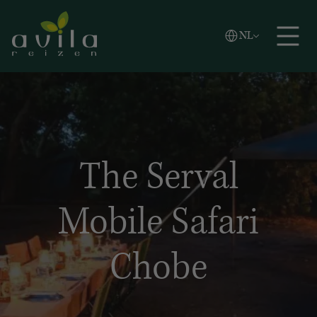
Vlaams
NL
Zoeken
English
Español
The Serval
Mobile Safari
Chobe