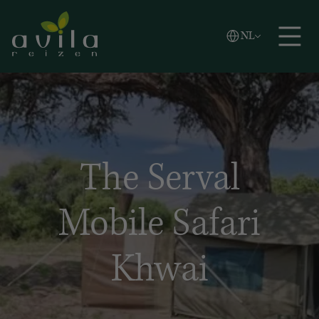
Vlaams
NL
Zoeken
English
Español
The Serval
Mobile Safari
Khwai