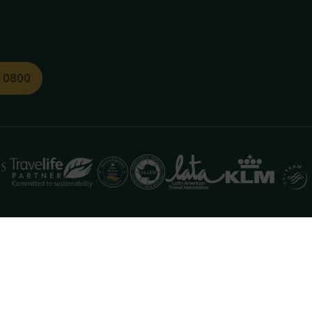
1 0800
functioneren. Meer informatie is beschikbaar in onze
pr