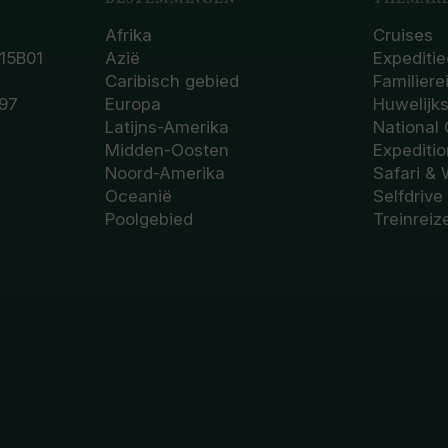
Afrika
Cruises
15B01
Azië
Expeditie
Caribisch gebied
Familiere
97
Europa
Huwelijk
Latijns-Amerika
National
Midden-Oosten
Expediti
Noord-Amerika
Safari & 
Oceanië
Selfdrive
Poolgebied
Treinreiz