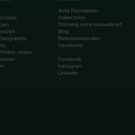
Avila Foundation
cruises
Collections
izen
Ontvang onze nieuwsbrief
sreizen
Blog
 Geographic
Reisvoorwaarden
ons
Vacatures
Wildlife reizen
 reizen
Facebook
en
Instagram
LinkedIn