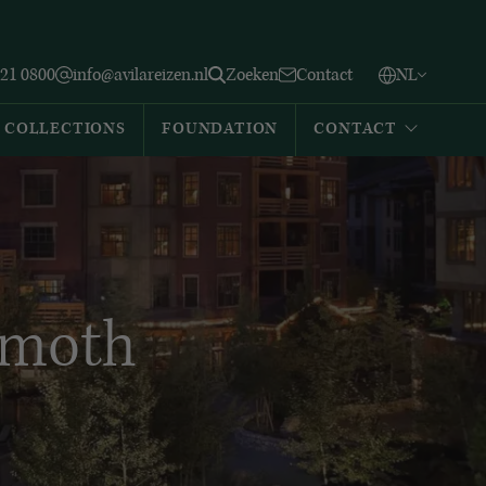
Vlaams
English
Zoeken
221 0800
info@avilareizen.nl
Zoeken
Contact
NL
Español
COLLECTIONS
FOUNDATION
CONTACT
mmoth